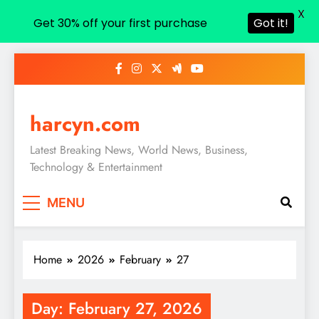
X
Get 30% off your first purchase
Got it!
Skip
to
content
harcyn.com
Latest Breaking News, World News, Business,
Technology & Entertainment
MENU
Home
2026
February
27
Day:
February 27, 2026