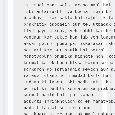
istemaal hone wala kaccha maal hai, 
iski antarrashtriya keemat mein koi 
prabhavit kar sakta hai rajnitik tan
prakritik aapdaein aur tel utpadak d
liye gaye nirnay, yeh sabhi kacche t
yogdaan kar sakte han jab yeh laagat
aksar petrol pump par iska asar mahs
sarkari kar aur shulk bhi petrol ki 
mahatvapurn bhumika nibhate han। kai
keemat ka ek bada hissa karon se ban
sarkaron ko sarvajanik sevaon aur av
rajasv jutane mein madad karte han, 
indhan ki laagat bhi badh sakti hai।
petrol ki badhti keematon ka prabhav
seemit nahin hai। parivahan 

aapurti shrinkhalaon ka ek mahatvapu
badhti laagat se nirmataon 

se khudra vikretaon tak maal pahunch