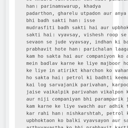
han। parinamswarup, khadya 

padarthon, gharelu utpadon aur anya 
bhi badh sakti han। isse 

mudrasfiti badh sakti hai aur upbhok
sakti hai। vyavsay, vishesh roop se 
sevaon se jude vyavsay, indhan ki ba
prabhavit hote han। parichalan laaga
kam ho sakta hai aur companiyon ko a
mein badlav karne ke liye majboor ho
ke liye in atirikt kharchon ko vahan
ho sakta hai। petrol ki badhti keema
kai log sarvajanik parivahan, karpoo
jaise vaikalpik parivahan vikalpon k
aur niji companiyan bhi paramparik j
kam karne ke liye swachh aur adhik t
kar rahi han। nishkarshtah, petrol k
upbhoktaon ko balki vyavsayon aur sa
arthvyavastha ko bhi prabhavit karti