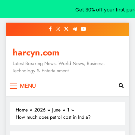
Get 30% off your first pu
Skip
to
content
harcyn.com
Latest Breaking News, World News, Business,
Technology & Entertainment
MENU
Home
2026
June
1
How much does petrol cost in India?