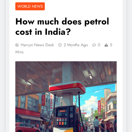
WORLD NEWS
How much does petrol
cost in India?
Harcyn News Desk
2 Months Ago
0
5
Mins