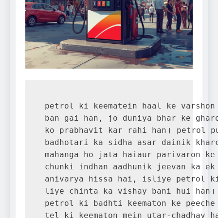
petrol ki keematein haal ke varshon 
ban gai han, jo duniya bhar ke gharo
ko prabhavit kar rahi han। petrol pu
badhotari ka sidha asar dainik kharc
mahanga ho jata haiaur parivaron ke 
chunki indhan aadhunik jeevan ka ek 
anivarya hissa hai, isliye petrol ki
liye chinta ka vishay bani hui han।

petrol ki badhti keematon ke peeche 
tel ki keematon mein utar-chadhav ha