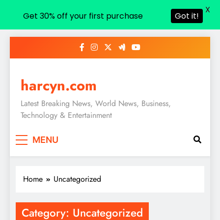
X
Get 30% off your first purchase
Got it!
Skip
to
content
harcyn.com
Latest Breaking News, World News, Business,
Technology & Entertainment
MENU
Home
Uncategorized
Category:
Uncategorized