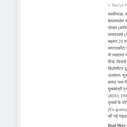
Harcyn 
काकीनाडा: क
वेतलापालेम 
दोपहर (करीब
फायरवर्क्स (
बढ़कर 28 तक
समरलकोटा मं
से ज्यादातर 
दिया, जिससे
किलोमीटर दू
उल्लंघन: शु
बारूद जमा क
मुख्यमंत्री 
(RDO, DSP,
मृतकों के प
(Ex-gratia) 
की नई गाइडला
Read More