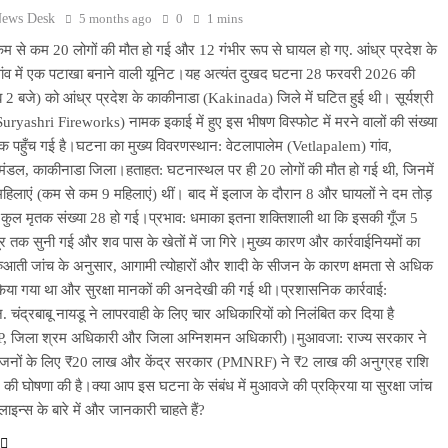
News Desk
5 months ago
0
1 mins
म से कम 20 लोगों की मौत हो गई और 12 गंभीर रूप से घायल हो गए. आंध्र प्रदेश के
गांव में एक पटाखा बनाने वाली यूनिट।यह अत्यंत दुखद घटना 28 फरवरी 2026 की
 2 बजे) को आंध्र प्रदेश के काकीनाडा (Kakinada) जिले में घटित हुई थी। सूर्यश्री
Suryashri Fireworks) नामक इकाई में हुए इस भीषण विस्फोट में मरने वालों की संख्या
 पहुँच गई है।घटना का मुख्य विवरणस्थान: वेटलापालेम (Vetlapalem) गांव,
डल, काकीनाडा जिला।हताहत: घटनास्थल पर ही 20 लोगों की मौत हो गई थी, जिनमें
महिलाएं (कम से कम 9 महिलाएं) थीं। बाद में इलाज के दौरान 8 और घायलों ने दम तोड़
 कुल मृतक संख्या 28 हो गई।प्रभाव: धमाका इतना शक्तिशाली था कि इसकी गूँज 5
र तक सुनी गई और शव पास के खेतों में जा गिरे।मुख्य कारण और कार्रवाईनियमों का
रुआती जांच के अनुसार, आगामी त्योहारों और शादी के सीजन के कारण क्षमता से अधिक
िया गया था और सुरक्षा मानकों की अनदेखी की गई थी।प्रशासनिक कार्रवाई:
एन. चंद्रबाबू नायडू ने लापरवाही के लिए चार अधिकारियों को निलंबित कर दिया है
 जिला श्रम अधिकारी और जिला अग्निशमन अधिकारी)।मुआवजा: राज्य सरकार ने
रिजनों के लिए ₹20 लाख और केंद्र सरकार (PMNRF) ने ₹2 लाख की अनुग्रह राशि
की घोषणा की है।क्या आप इस घटना के संबंध में मुआवजे की प्रक्रिया या सुरक्षा जांच
इन्स के बारे में और जानकारी चाहते हैं?