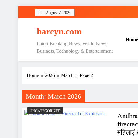
Skip
August 7, 2026
to
content
harcyn.com
Home
Latest Breaking News, World News,
Business, Technology & Entertainment
Home
2026
March
Page 2
Month:
March 2026
UNCATEGORIZED
Andhra 
firecrac
महिलाएं 